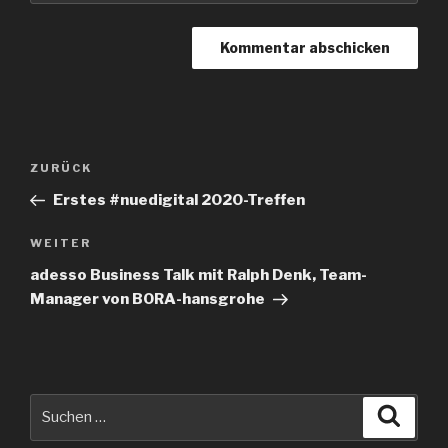
Beitrags-
Vorheriger
ZURÜCK
Navigation
Beitrag
Erstes #nuedigital 2020-Treffen
Nächster
WEITER
Beitrag
adesso Business Talk mit Ralph Denk, Team-
Manager von BORA-hansgrohe
Suche
Suche
nach: